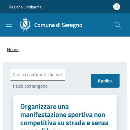
Salta al contenuto principale
Skip to footer content
Regione Lombardia
Comune di Seregno
Briciole di pane
Home
Cerca i contenuti che nel
titolo contengono:
Organizzare una
manifestazione sportiva non
competitiva su strada e senza