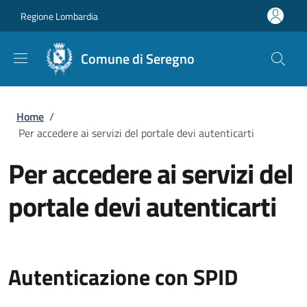
Salta al contenuto principale
Skip to footer content
Regione Lombardia
Comune di Seregno
Briciole di pane
Home
/
Per accedere ai servizi del portale devi autenticarti
Per accedere ai servizi del
portale devi autenticarti
Autenticazione con SPID