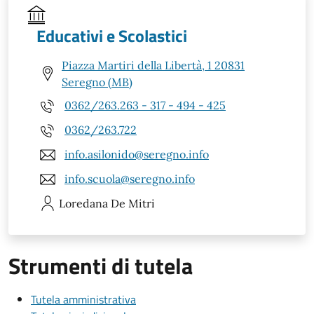
Educativi e Scolastici
Piazza Martiri della Libertà, 1 20831
Seregno (MB)
0362/263.263 - 317 - 494 - 425
0362/263.722
info.asilonido@seregno.info
info.scuola@seregno.info
Loredana
De Mitri
Strumenti di tutela
Tutela amministrativa