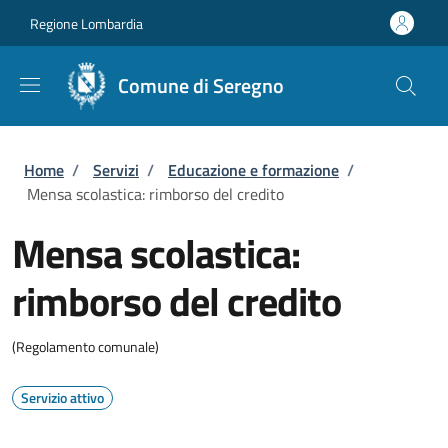
Salta al contenuto principale
Skip to footer content
Regione Lombardia
Comune di Seregno
Briciole di pane
Home
/
Servizi
/
Educazione e formazione
/
Mensa scolastica: rimborso del credito
Mensa scolastica:
rimborso del credito
(Regolamento comunale)
Servizio attivo