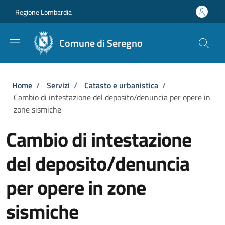
Salta al contenuto principale
Skip to footer content
Regione Lombardia
Comune di Seregno
Briciole di pane
Home
/
Servizi
/
Catasto e urbanistica
/
Cambio di intestazione del deposito/denuncia per opere in
zone sismiche
Cambio di intestazione
del deposito/denuncia
per opere in zone
sismiche