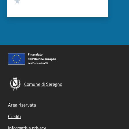
Valuta 1 stelle su 5
Comune di Seregno
Footer menu
Area riservata
Crediti
Informativa privacy