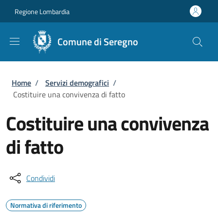
Salta al contenuto principale
Skip to footer content
Regione Lombardia
Comune di Seregno
Briciole di pane
Home
/
Servizi demografici
/
Costituire una convivenza di fatto
Costituire una convivenza
di fatto
Condividi
Normativa di riferimento