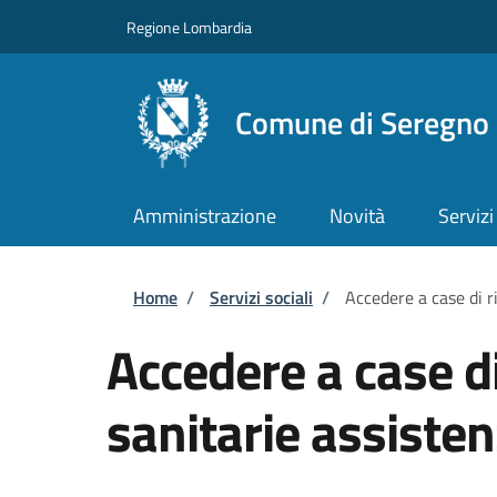
Salta al contenuto principale
Skip to footer content
Regione Lombardia
Comune di Seregno
Amministrazione
Novità
Servizi
Briciole di pane
Home
/
Servizi sociali
/
Accedere a case di r
Accedere a case d
sanitarie assisten