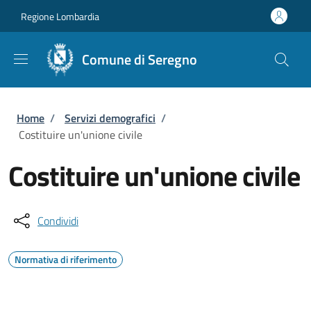
Salta al contenuto principale
Skip to footer content
Regione Lombardia
Comune di Seregno
Briciole di pane
Home
/
Servizi demografici
/
Costituire un'unione civile
Costituire un'unione civile
Condividi
Normativa di riferimento