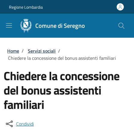
Salta al contenuto principale
Skip to footer content
Regione Lombardia
Comune di Seregno
Briciole di pane
Home
/
Servizi sociali
/
Chiedere la concessione del bonus assistenti familiari
Chiedere la concessione
del bonus assistenti
familiari
Condividi