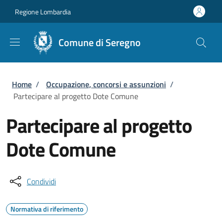
Salta al contenuto principale
Skip to footer content
Regione Lombardia
Comune di Seregno
Briciole di pane
Home
/
Occupazione, concorsi e assunzioni
/
Partecipare al progetto Dote Comune
Partecipare al progetto
Dote Comune
Condividi
Normativa di riferimento