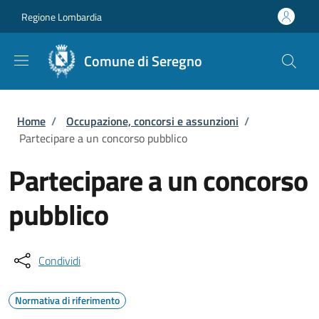
Salta al contenuto principale
Skip to footer content
Regione Lombardia
Comune di Seregno
Briciole di pane
Home
/
Occupazione, concorsi e assunzioni
/
Partecipare a un concorso pubblico
Partecipare a un concorso
pubblico
Condividi
Normativa di riferimento