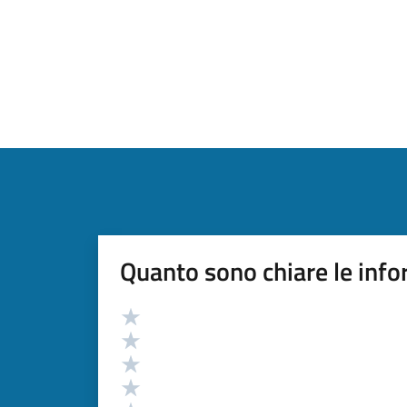
Quanto sono chiare le info
Valutazione
Valuta 5 stelle su 5
Valuta 4 stelle su 5
Valuta 3 stelle su 5
Valuta 2 stelle su 5