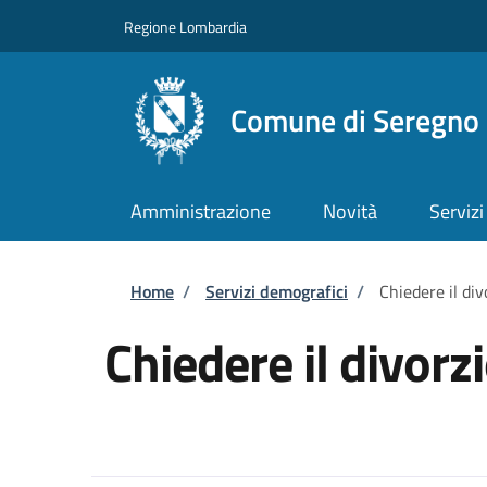
Salta al contenuto principale
Skip to footer content
Regione Lombardia
Comune di Seregno
Amministrazione
Novità
Servizi
Briciole di pane
Home
/
Servizi demografici
/
Chiedere il div
Chiedere il divorz