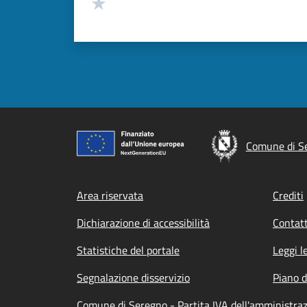
Valuta 1 stelle su 5
Comune di S
Footer menu
Area riservata
Crediti
Dichiarazione di accessibilità
Contatt
Statistiche del portale
Leggi l
Segnalazione disservizio
Piano d
Comune di Seregno - Partita IVA dell'amministr