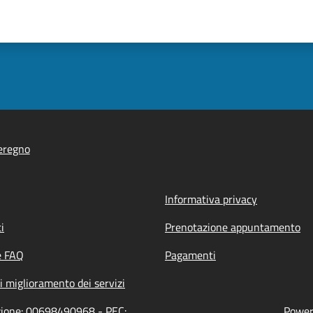
eregno
Informativa privacy
i
Prenotazione appuntamento
e FAQ
Pagamenti
i miglioramento dei servizi
azione: 00698490968 - PEC:
Powere