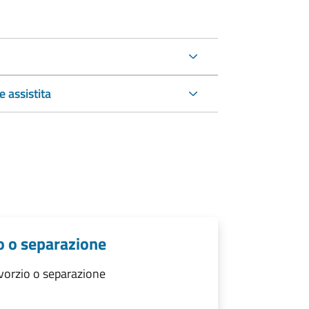
 assistita
o o separazione
vorzio o separazione