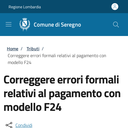
Salta al contenuto principale
Skip to footer content
Regione Lombardia
Comune di Seregno
Briciole di pane
Home
/
Tributi
/
Correggere errori formali relativi al pagamento con
modello F24
Correggere errori formali
relativi al pagamento con
modello F24
Condividi