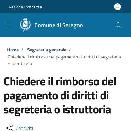
Salta al contenuto principale
Skip to footer content
Regione Lombardia
Comune di Seregno
Briciole di pane
Home
/
Segreteria generale
/
Chiedere il rimborso del pagamento di diritti di segreteria
o istruttoria
Chiedere il rimborso del
pagamento di diritti di
segreteria o istruttoria
Condividi