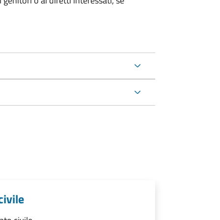
genitori o ai diretti interessati, se
civile