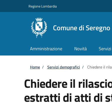
Salta al contenuto principale
Skip to footer content
Regione Lombardia
Comune di Seregno
Amministrazione
Novità
Servizi
Briciole di pane
Home
/
Servizi demografici
/
Chiedere il rila
Chiedere il rilascio
estratti di atti di 