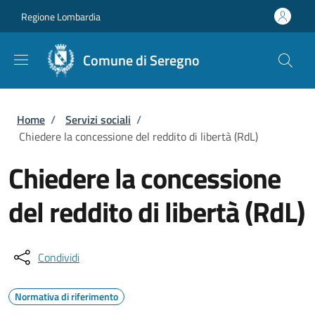
Salta al contenuto principale
Skip to footer content
Regione Lombardia
Comune di Seregno
Briciole di pane
Home
/
Servizi sociali
/
Chiedere la concessione del reddito di libertà (RdL)
Chiedere la concessione
del reddito di libertà (RdL)
Condividi
Normativa di riferimento