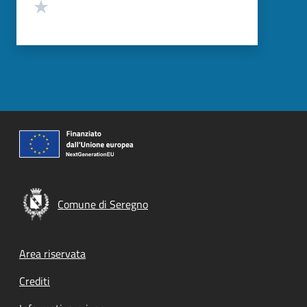
Valuta 1 stelle su 5
Comune di Seregno
Footer menu
Area riservata
Crediti