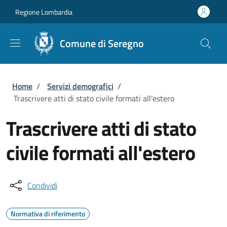
Salta al contenuto principale
Skip to footer content
Regione Lombardia
Comune di Seregno
Briciole di pane
Home
/
Servizi demografici
/
Trascrivere atti di stato civile formati all'estero
Trascrivere atti di stato
civile formati all'estero
Condividi
Normativa di riferimento