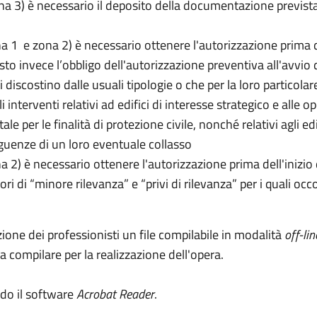
ona 3) è necessario il deposito della documentazione previst
ona 1 e zona 2) è necessario ottenere l'autorizzazione prima d
isto invece l’obbligo dell'autorizzazione preventiva all'avvio d
 discostino dalle usuali tipologie o che per la loro particola
 interventi relativi ad edifici di interesse strategico e alle o
e per le finalità di protezione civile, nonché relativi agli ed
guenze di un loro eventuale collasso
na 2) è necessario ottenere l'autorizzazione prima dell'inizio
vori di “minore rilevanza” e “privi di rilevanza” per i quali o
one dei professionisti un file compilabile in modalità
off-lin
a compilare per la realizzazione dell'opera.
ndo il software
Acrobat Reader
.