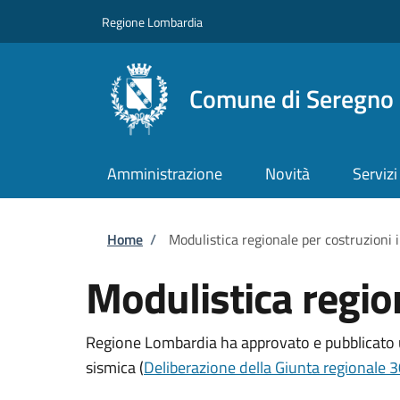
Salta al contenuto principale
Skip to footer content
Regione Lombardia
Comune di Seregno
Amministrazione
Novità
Servizi
Briciole di pane
Home
/
Modulistica regionale per costruzioni 
Modulistica regio
Regione Lombardia ha approvato e pubblicato
sismica
(
Deliberazione della Giunta regionale