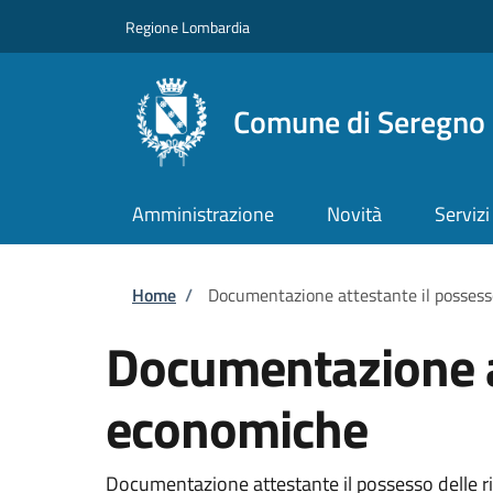
Salta al contenuto principale
Skip to footer content
Regione Lombardia
Comune di Seregno
Amministrazione
Novità
Servizi
Briciole di pane
Home
/
Documentazione attestante il possess
Documentazione at
economiche
Documentazione attestante il possesso delle ris