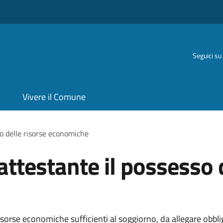
Seguici su
Vivere il Comune
o delle risorse economiche
testante il possesso d
orse economiche sufficienti al soggiorno, da allegare obblig