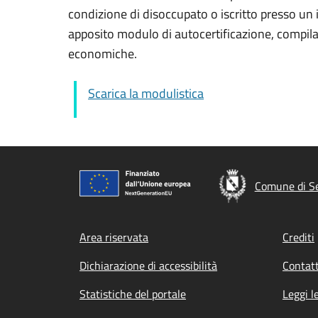
condizione di disoccupato o iscritto presso un i
apposito modulo di autocertificazione, compilab
economiche.
Scarica la modulistica
Comune di S
Footer menu
Area riservata
Crediti
Dichiarazione di accessibilità
Contatt
Statistiche del portale
Leggi l