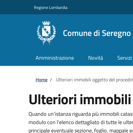
Salta al contenuto principale
Skip to footer content
Regione Lombardia
Comune di Seregno
Amministrazione
Novità
Servizi
Briciole di pane
Home
/
Ulteriori immobili oggetto del proced
Ulteriori immobil
Quando un'istanza riguarda più immobili catasta
modulo con l'elenco dettagliato di tutte le ult
principale eventuale sezione, foglio, mappale 