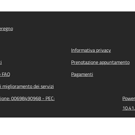
eregno
Informativa privacy
i
Prenotazione appuntamento
e FAQ
Pagamenti
i miglioramento dei servizi
azione: 00698490968 - PEC:
Powere
10.41.