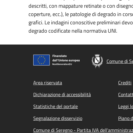
descritti, con mappature retinate o con disegno 
coperture, ecc.), le patologie di degrado in co
grafici. Le indagini conoscitive preliminari dev
degrado codificate nella normativa UNI.
Comune di S
Footer menu
Area riservata
Crediti
Dichiarazione di accessibilità
Contatt
Statistiche del portale
Leggi l
Segnalazione disservizio
Piano d
Comune di Seregno - Partita IVA dell'amministr