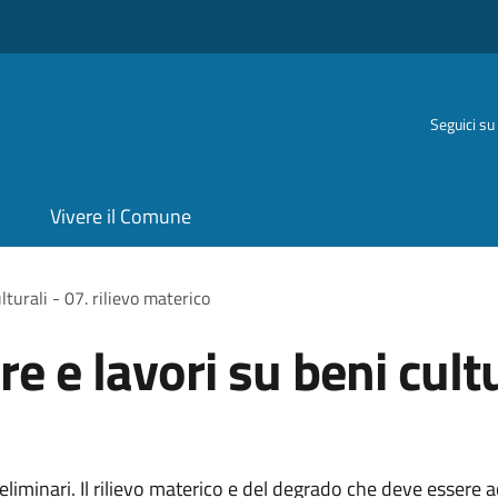
Seguici su
Vivere il Comune
lturali - 07. rilievo materico
 e lavori su beni cultur
preliminari. Il rilievo materico e del degrado che deve essere