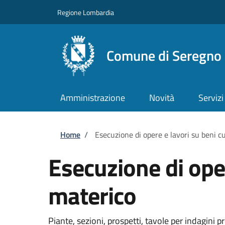
Salta al contenuto principale
Skip to footer content
Regione Lombardia
Comune di Seregno
Amministrazione
Novità
Servizi
Briciole di pane
Home
/
Esecuzione di opere e lavori su beni cu
Esecuzione di opere
materico
Piante, sezioni, prospetti, tavole per indagini 