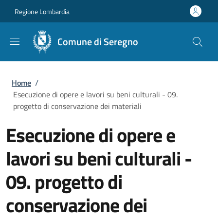
Salta al contenuto principale
Skip to footer content
Regione Lombardia
Comune di Seregno
Briciole di pane
Home
/
Esecuzione di opere e lavori su beni culturali - 09.
progetto di conservazione dei materiali
Esecuzione di opere e
lavori su beni culturali -
09. progetto di
conservazione dei