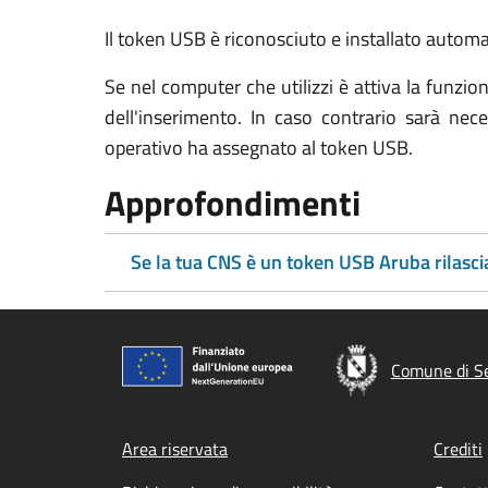
Il token USB è riconosciuto e installato automat
Se nel computer che utilizzi è attiva la funz
dell'inserimento. In caso contrario sarà ne
operativo ha assegnato al token USB.
Approfondimenti
Se la tua CNS è un token USB Aruba rilasci
Comune di S
Footer menu
Area riservata
Crediti