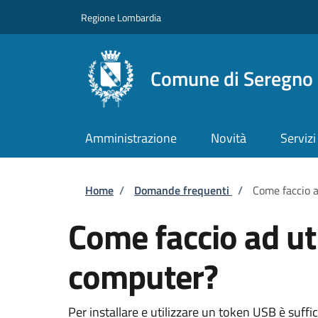
Salta al contenuto principale
Skip to footer content
Regione Lombardia
Comune di Seregno
Amministrazione
Novità
Servizi
Briciole di pane
Home
/
Domande frequenti
/
Come faccio a
Come faccio ad ut
computer?
Per installare e utilizzare un token USB è suffi