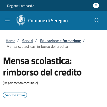
Salta al contenuto principale
Skip to footer content
Regione Lombardia
Comune di Seregno
Briciole di pane
Home
/
Servizi
/
Educazione e formazione
/
Mensa scolastica: rimborso del credito
Mensa scolastica:
rimborso del credito
(Regolamento comunale)
Servizio attivo