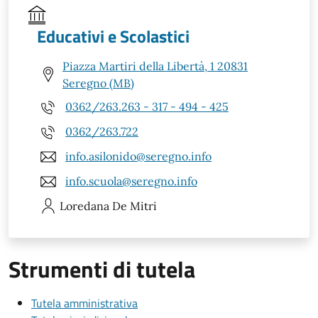
Educativi e Scolastici
Piazza Martiri della Libertà, 1 20831
Seregno (MB)
0362/263.263 - 317 - 494 - 425
0362/263.722
info.asilonido@seregno.info
info.scuola@seregno.info
Loredana
De Mitri
Strumenti di tutela
Tutela amministrativa