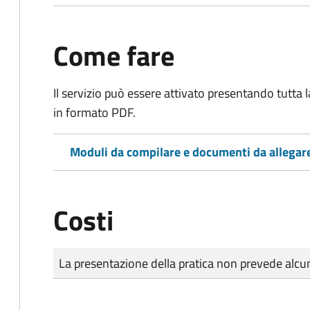
Come fare
Il servizio può essere attivato presentando tutta
in formato PDF.
Moduli da compilare e documenti da allegar
Costi
Tipo di pagamento
Importo
La presentazione della pratica non prevede al