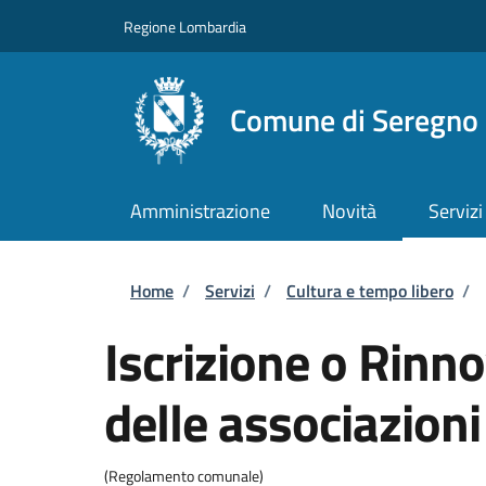
Salta al contenuto principale
Skip to footer content
Regione Lombardia
Comune di Seregno
Amministrazione
Novità
Servizi
Briciole di pane
Home
/
Servizi
/
Cultura e tempo libero
/
Iscrizione o Rinn
delle associazioni
(Regolamento comunale)