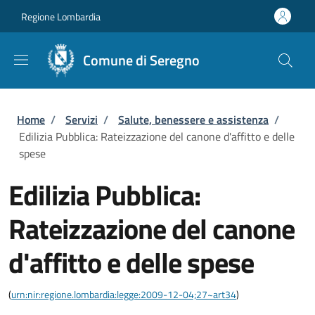
Salta al contenuto principale
Skip to footer content
Regione Lombardia
Comune di Seregno
Briciole di pane
Home
/
Servizi
/
Salute, benessere e assistenza
/
Edilizia Pubblica: Rateizzazione del canone d'affitto e delle
spese
Edilizia Pubblica:
Rateizzazione del canone
d'affitto e delle spese
(
urn:nir:regione.lombardia:legge:2009-12-04;27~art34
)