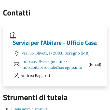
Contatti
Servizi per l'Abitare - Ufficio Casa
Via Ivo Oliveti, 17 20831 Seregno (MB)
info.casa@seregno.info -
(Email)
info.abitaresociale@seregno.info
Andrea
Bagarotti
Strumenti di tutela
Tutela amministrativa