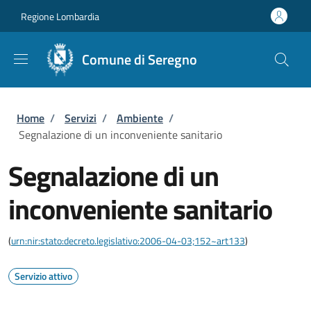
Salta al contenuto principale
Skip to footer content
Regione Lombardia
Comune di Seregno
Briciole di pane
Home
/
Servizi
/
Ambiente
/
Segnalazione di un inconveniente sanitario
Segnalazione di un
inconveniente sanitario
(
urn:nir:stato:decreto.legislativo:2006-04-03;152~art133
)
Servizio attivo