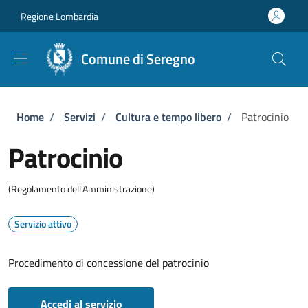
Salta al contenuto principale
Skip to footer content
Regione Lombardia
Comune di Seregno
Briciole di pane
Home
/
Servizi
/
Cultura e tempo libero
/
Patrocinio
Patrocinio
(Regolamento dell'Amministrazione)
Servizio attivo
Procedimento di concessione del patrocinio
Accedi al servizio