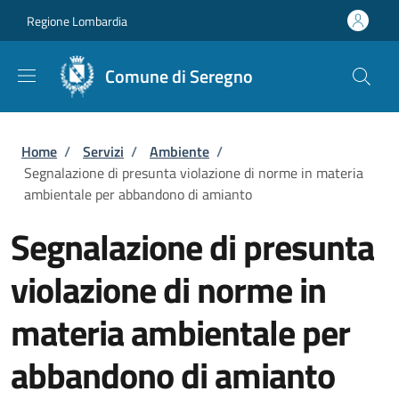
Salta al contenuto principale
Skip to footer content
Regione Lombardia
Comune di Seregno
Briciole di pane
Home
/
Servizi
/
Ambiente
/
Segnalazione di presunta violazione di norme in materia
ambientale per abbandono di amianto
Segnalazione di presunta
violazione di norme in
materia ambientale per
abbandono di amianto