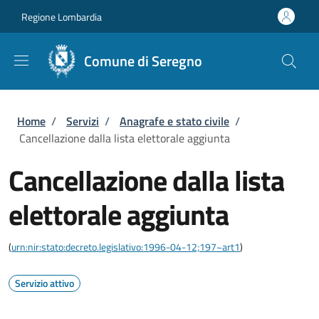
Salta al contenuto principale
Skip to footer content
Regione Lombardia
Comune di Seregno
Briciole di pane
Home
/
Servizi
/
Anagrafe e stato civile
/
Cancellazione dalla lista elettorale aggiunta
Cancellazione dalla lista
elettorale aggiunta
(
urn:nir:stato:decreto.legislativo:1996-04-12;197~art1
)
Servizio attivo