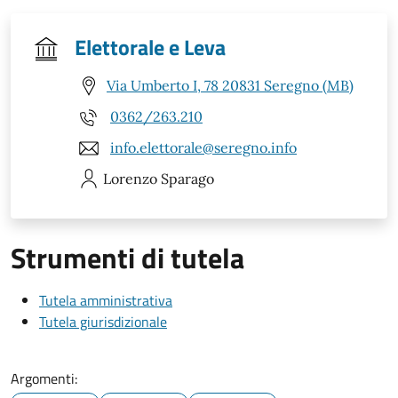
Elettorale e Leva
Via Umberto I, 78 20831 Seregno (MB)
0362/263.210
info.elettorale@seregno.info
Lorenzo
Sparago
Strumenti di tutela
Tutela amministrativa
Tutela giurisdizionale
Argomenti: