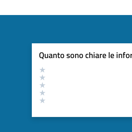
Quanto sono chiare le info
Valutazione
Valuta 5 stelle su 5
Valuta 4 stelle su 5
Valuta 3 stelle su 5
Valuta 2 stelle su 5
Valuta 1 stelle su 5