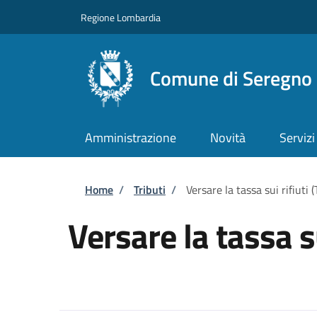
Salta al contenuto principale
Skip to footer content
Regione Lombardia
Comune di Seregno
Amministrazione
Novità
Servizi
Briciole di pane
Home
/
Tributi
/
Versare la tassa sui rifiuti 
Versare la tassa su