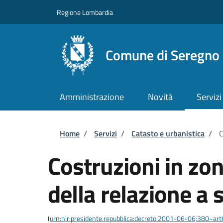
Salta al contenuto principale
Skip to footer content
Regione Lombardia
Comune di Seregno
Amministrazione
Novità
Servizi
Briciole di pane
Home
/
Servizi
/
Catasto e urbanistica
/
C
Costruzioni in zo
della relazione a 
(
urn:nir:presidente.repubblica:decreto:2001-06-06;380~ar