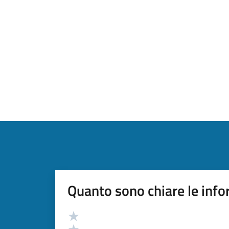
Quanto sono chiare le info
Valutazione
Valuta 5 stelle su 5
Valuta 4 stelle su 5