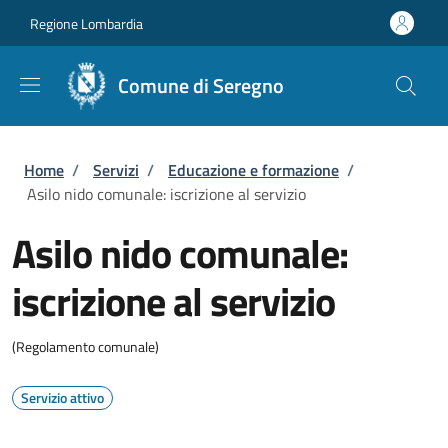
Salta al contenuto principale
Skip to footer content
Regione Lombardia
Comune di Seregno
Briciole di pane
Home
/
Servizi
/
Educazione e formazione
/
Asilo nido comunale: iscrizione al servizio
Asilo nido comunale:
iscrizione al servizio
(Regolamento comunale)
Servizio attivo