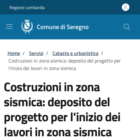
Salta al contenuto principale
Skip to footer content
Regione Lombardia
Comune di Seregno
Briciole di pane
Home
/
Servizi
/
Catasto e urbanistica
/
Costruzioni in zona sismica: deposito del progetto per
l'inizio dei lavori in zona sismica
Costruzioni in zona
sismica: deposito del
progetto per l'inizio dei
lavori in zona sismica